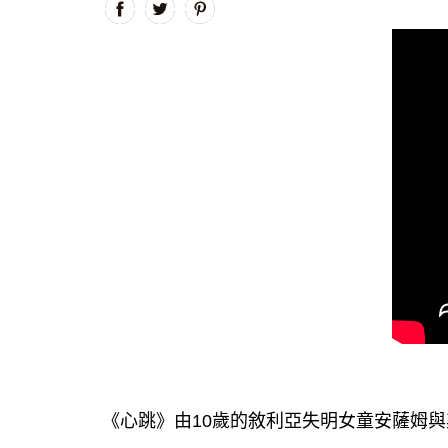
《心跳》由10歲的敘利亞失明女童安薩姆與