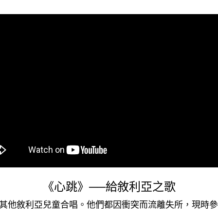
《心跳》──給敘利亞之歌
其他敘利亞兒童合唱。他們都因衝突而流離失所，現時參加