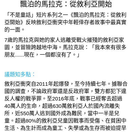
飄泊的馬拉克：從敘利亞開始
「不是童話」短片系列之一《飄泊的馬拉克：從敘利
亞開始》反映敘利亞衝突中年輕倖存者­故事中最真實
的一面。
7
歲的馬拉克與她的家人逃離受戰火摧殘的敘利亞家
園，並冒險跨越地中海。馬拉克說：「­我本來有很多
朋友......現在，一個都沒有了。」
議題知多點：
敘利亞衝突自
2011
年起爆發，至今持續七年。據聯合
國的調查，不論政府軍還是反政府軍，雙方都犯下違
反人權的戰爭罪。至
2016
年底，戰事已經奪去超過
40
萬人的生命，超過630萬敘利亞人於國內流離失
所，近
550
萬人逃到國外成為難民，當中一半是兒
童。超過
80%
的敘利亞兒童因戰事而受傷、在貧困中
生活、為生計而成為童工、失學或為生存而被迫提早