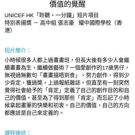
價值的覺醒
UNICEF HK「聆聽・一分鐘」短片項目
特別表揚獎 － 高中組 張志豪 耀中國際學校（香
港）
短片簡介：
小時候很多人都上過畫畫班，但長大後有多少人會繼
續畫畫為生，繼續做藝術？一個愛創作的17歲男仔，
無視過無數句「畫畫搵唔到食」，努力創作，得到少
少肯定，獲過奬，上過報紙雜誌。但直至有一刻突然
覺得社會給予的「肯定」定義了自己的創作目的和自
己的價值，甚至為了得到那些「肯定」而忘記了小時
候拿起畫筆的快樂和初衷。自己的價值，自己的方向
都應該是自己來定義的。
課程連結：