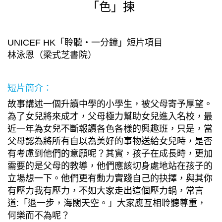
「色」揀
UNICEF HK「聆聽・一分鐘」短片項目
林泳恩（梁式芝書院）
短片簡介：
故事講述一個升讀中學的小學生，被父母寄予厚望。
為了女兒將來成才，父母極力幫助女兒進入名校，最
近一年為女兒不斷報讀各色各樣的興趣班，只是，當
父母認為將所有自以為美好的事物送給女兒時，是否
有考慮到他們的意願呢？其實，孩子在成長時，更加
需要的是父母的教導，他們應該切身處地站在孩子的
立場想一下。他們更有動力實踐自己的抉擇，與其你
有壓力我有壓力，不如大家走出這個壓力鍋，常言
道:「退一步，海闊天空。」大家應互相聆聽尊重，
何樂而不為呢？