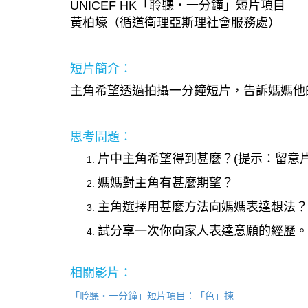
UNICEF HK「聆聽・一分鐘」短片項目
黃柏壕（循道衛理亞斯理社會服務處）
短片簡介：
主角希望透過拍攝一分鐘短片，告訴媽媽他
思考問題：
片中主角希望得到甚麼？(提示：留意
媽媽對主角有甚麼期望？
主角選擇用甚麼方法向媽媽表達想法？
試分享一次你向家人表達意願的經歷。
相關影片：
「聆聽・一分鐘」短片項目：「色」揀