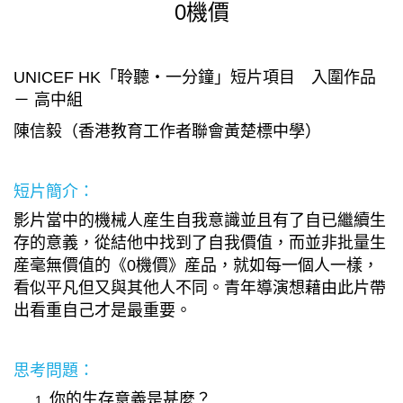
0機價
UNICEF HK「聆聽・一分鐘」短片項目 入圍作品
－ 高中組
陳信毅（香港教育工作者聯會黃楚標中學）
短片簡介：
影片當中的機械人産生自我意識並且有了自已繼續生
存的意義，從結他中找到了自我價值，而並非批量生
産毫無價值的《0機價》産品，就如每一個人一樣，
看似平凡但又與其他人不同。青年導演想藉由此片帶
出看重自己才是最重要。
思考問題：
你的生存意義是甚麼？