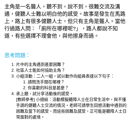
主角是一名聾人，聽不到，說不到，很難交流及溝
通，健聽人士難以明白他的感受。故事是發生在馬路
上，路上有很多健聽人士，但只有主角是聾人。當他
行過路人問：「廁所在哪裡呢?」，路人都說不知
道，有些選擇不理會他，與他擦身而過。
思考問題：
片中的主角遇到甚麼困難？
社區人士能如何協助主角？
小組活動：二人一組，試以動作向組員表達以下句子：
請問洗手間在哪裡？
你喜歡的科目是甚麼？
承上題，試分享活動後的感受。
[教師參考] 小總結：活動模擬聽障人士在日常生活中，與不懂
手語的健聽人士交流的情況。老師可請學生回想活動中遇到的
困難及當下的感受，而這些困難及感受，正可能是聽障人士日
常面對的處境。