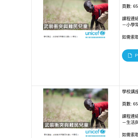
頁數: 65
課程連
－小學
如需索取
P
學校講
頁數: 65
課程連
－生活
如需索取