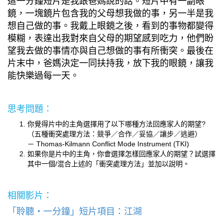
這一分鐘短片是我跟爸媽說的話。短片中有一副眼
鏡，一塊鏡片包含我的父母想我做的事，另一半是我
想自己做的事。我戴上眼鏡之後，看到的事物都變得
模糊，表達出我對來自父母的期望感到吃力，他們盼
望我去做的事情亦與自己想做的事有所衝突。最後在
片末中，爸媽決定一同扶持我，放下我的眼鏡，讓我
能快樂過每一天。
思考問題：
你覺得片中的主角選擇用了以下哪種方法回應家人的期望?
（五種衝突處理方法：競爭／合作／妥協／讓步／逃避）
－ Thomas-Kilmann Conflict Mode Instrument (TKI)
如果你是片中的主角，你會選擇怎樣回應家人的期望？試選擇
其中一個/混合上述的「衝突處理方法」並加以說明。
相關影片：
「聆聽・一分鐘」短片項目：江湖