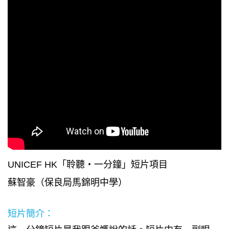
UNICEF HK「聆聽・一分鐘」短片項目
蘇智豪（保良局馬錦明中學）
短片簡介：