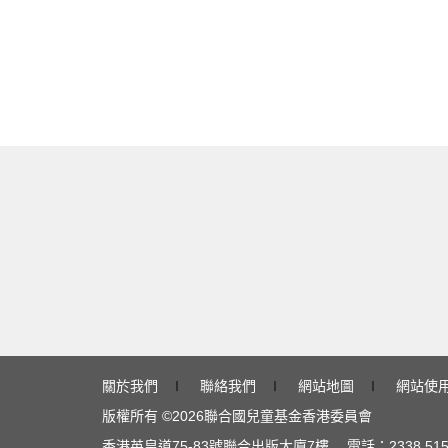
關於我們
∣
聯絡我們
∣
網站地圖
∣
網站使
版權所有 ©
2026
聯合國兒童基金香港委員會
香港英皇道
75-83
號聯合出版大廈
7
樓 電話：
2338 51