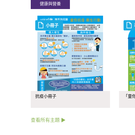
健康與營養
小冊子
抗疫小冊子
「童你
查看所有主題 ▶