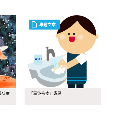
專題文章
冠狀病
「童你抗疫」專區