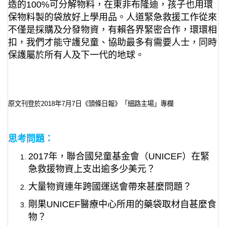
造的
100%
可分解物料，在東非布隆迪，孩子也用環
保物料製的袋放好上學用品。人道緊急救援工作從來
不僅是採購及分發物資，有賴各界緊密合作，環環相
扣，我們才能守護兒童、協助最多有需要人士，同時
保護屬於所有人及下一代的地球。
原文刊登於
2018
年
7
月
7
日《頭條日報》
「細路主場」專欄
思考問題：
2017
年，聯合國兒童基金會（
UNICEF
）在緊
急救援物資上支出逾多少美元
？
大量物資連年跨國運送會帶來甚麼問題？
剛果
UNICEF
醫療中心所用的藥袋取材自甚麼食
物？