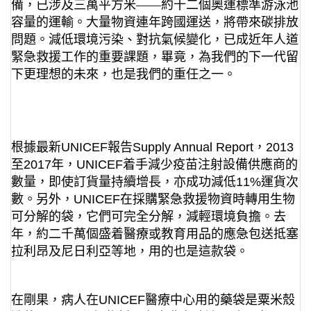
備，已涉及三萬平方米——約十二個奧運標準游泳池
容量的運輸。大量物資連年跨國運送，將帶來碳排放
問題。減低環境污染、對抗氣候變化，已成近年人道
緊急救援工作的重要課題，畢竟，為我們的下一代留
下更理想的未來，也是我們的重任之一。
根據最新
UNICEF
報告
Supply Annual Report
，
2013
至
2017
年，
UNICEF
着手減少疫苗注射設備供應商的
數量，即使訂貨量持續增長，亦成功減低
11%
運貨次
數。另外，
UNICEF
在採購緊急救援物資時轉用生物
可分解的袋，它們可完全分解，減輕環境負擔。去
年，約二千萬個盛着醫療或教育用品的應急包送抵塞
拉利昂及尼日利亞等地，用的也是這款袋。
在剛果，病人在
UNICEF
醫療中心用的藥袋是粟米殼