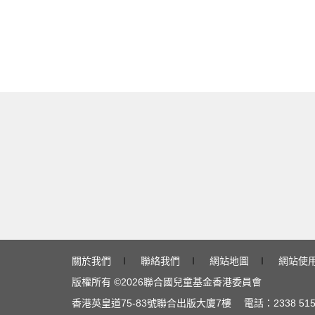
關於我們
∣
聯絡我們
∣
網站地圖
∣
網站使
版權所有 ©
2026
聯合國兒童基金香港委員會
香港英皇道
75-83
號聯合出版大廈
7
樓 電話：
2338 51