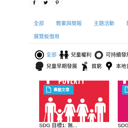
全部
教案與簡報
主題活動
展覽板借用
全部
兒童權利
可持續發
兒童早期發展
貧窮
本地
專題文章
SDG 目標1: 無...
SDG