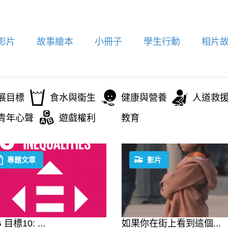
影片
故事繪本
小冊子
學生行動
相片
展目標
食水與衞生
健康與營養
人道救
青年心聲
遊戲權利
教育
專題文章
影片
 目標10: ...
如果你在街上看到這個...