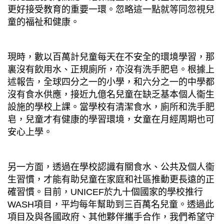
更好接受教育的重要一環。忽略這一點就等同忽視兒
童的福祉和健康。
現時，數以百萬計兒童每天在不安全的環境學習，那
裏沒有飲用水、正規廁所，亦沒有洗手肥皂。根據上
述報告，全球四分之一的小學，和六分之一的中學都
沒有食水供應，接近九億名兒童在缺乏基本個人衞生
設施的學校上課。當學校有清潔食水，廁所和洗手肥
皂，兒童才有健康的學習環境，女童在月經周期也可
安心上學。
另一方面，透過在學校認識有關食水、公共及個人衞
生習慣，才能有助兒童在家庭和社區推動更長遠的正
確習慣。目前，
UNICEF
於九十個國家的學校推行
WASH
項目，平均每年幫助到三百萬名兒童。透過此
項目及與各國政府、其他夥伴攜手合作，我們希望守