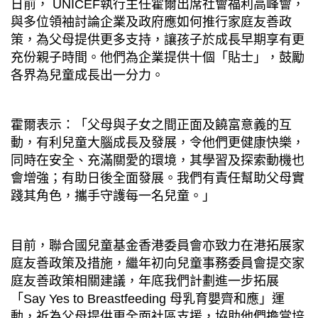
日前，
UNICEF
執行主任霍爾出席社會福利高峰會，
與多位領袖討論企業及政府應如何推行家庭友善政
策，為父母提供更多支持，讓孩子於成長早期享有更
充份親子時間。他們為企業提供十個「貼士」，鼓勵
各界為兒童成長出一分力。
霍爾表示：「父母與子女之間正面及饒富意義的互
動，有利兒童大腦成長及發展，令他們更健康快樂，
同時在安全、充滿關愛的環境，其學習及探索動機也
會增強；有助日後全面發展。我們有責任幫助父母實
踐其角色，攜手守護每一名兒童。」
目前，聯合國兒童基金香港委員會亦致力在港拓展家
庭友善政策及措施，繼年初向兒童事務委員會提交家
庭友善政策相關建議，年底我們計劃進一步拓展
「
Say Yes to Breastfeeding
母乳育嬰齊和應」運
動，祈為父母提供更全面社區支援，協助他們擔當培