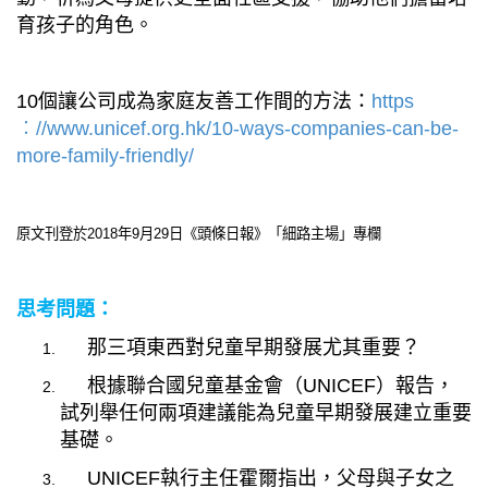
育孩子的角色。
10
個讓公司成為家庭友善工作間的方法：
https
︰
//www.unicef.org.hk/10-ways-companies-can-be-
more-family-friendly/
原文刊登於
2018
年
9
月
29
日《頭條日報》
「細路主場」專欄
思考問題：
那三項東西對兒童早期發展尤其重要？
根據聯合國兒童基金會（
UNICEF
）報告，
試列舉任何兩項建議能為兒童早期發展
建立重要
基礎。
UNICEF
執行主任霍爾指出，父母與子女之