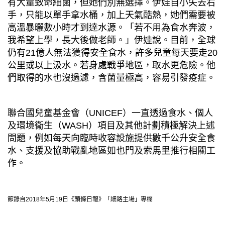
有大量致命細菌，但她們別無選擇。伊娃自小失去右
手，只能以單手拿水桶，加上天氣酷熱，她們需要被
高溫暴曬數小時才到達水源。「若不用為食水奔波，
我希望上學，長大後做老師。」伊娃說。目前，全球
仍有
21
億人無法獲得安全食水，許多兒童每天要走
20
公里或以上汲水。若身處戰爭地區，取水更危險。他
們取得的水也沒過濾，含菌量極高，容易引發疫症。
聯合國兒童基金會（
UNICEF
）一直透過食水、個人
及環境衞生（
WASH
）項目及其他計劃積極解決上述
問題，例如每天向臨時收容設施提供數千公升安全食
水、支援及協助戰亂地區如也門及索馬里推行相關工
作。
節錄自
2018
年
5
月
19
日《頭條日報》「細路主場」專欄