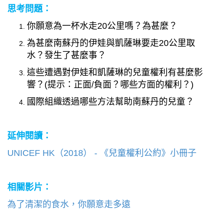
思考問題：
你願意為一杯水走
20
公里嗎？為甚麼？
為甚麼南蘇丹的伊娃與凱薩琳要走
20
公里取
水？發生了甚麼事？
這些遭遇對伊娃和凱薩琳的兒童權利有甚麼影
響？
(
提示：正面
/
負面
？
哪些方面的權利
？
)
國際組織透過哪些方法幫助南蘇丹的兒童？
延伸閱讀：
UNICEF HK（2018） - 《兒童權利公約》小冊子
相關影片：
為了清潔的食水，你願意走多遠