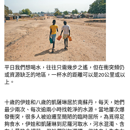
平日我們想喝水，往往只需幾步之遙，但在衝突頻仍
或資源缺乏的地區，一杯水的距離可以是
20
公里或以
上。
十歲的伊娃和八歲的凱薩琳居於南蘇丹，每天，她們
最少兩次、每次逾兩小時找乾淨的水源。當地屢次爆
發衝突，很多人被迫遷至簡陋的臨時居所，為覓得足
夠食水，伊娃和凱薩琳到尼羅河取水，河水混濁、含