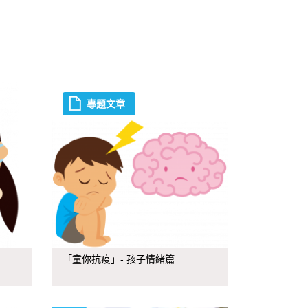
專題文章
「童你抗疫」- 孩子情緒篇