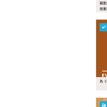
親愛
很重
為《