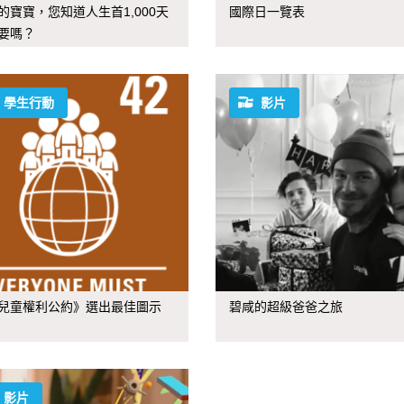
的寶寶，您知道人生首1,000天
國際日一覽表
要嗎？
學生行動
影片
兒童權利公約》選出最佳圖示
碧咸的超級爸爸之旅
影片