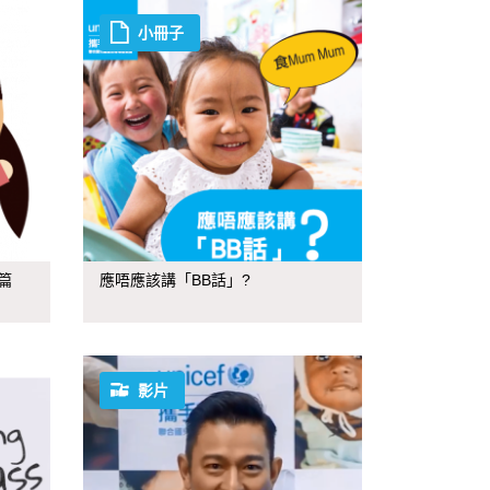
小冊子
篇
應唔應該講「BB話」?
影片