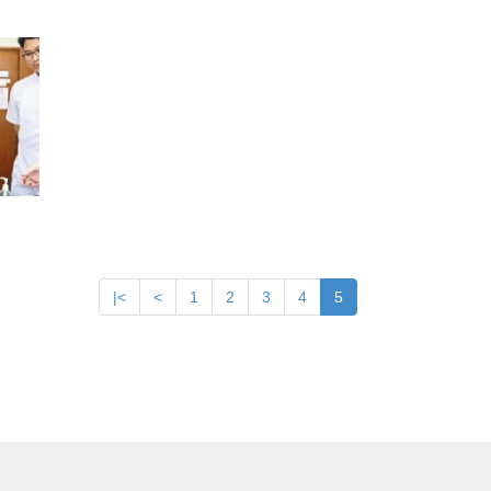
|<
<
1
2
3
4
5