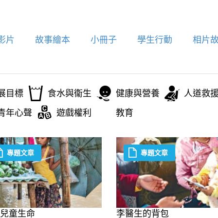
影片
故事繪本
小冊子
學生行動
相片
展目標
食水與衞生
健康與營養
人道救
青年心聲
遊戲權利
教育
專題文章
專題文章
兒童生命
李醫生的背包