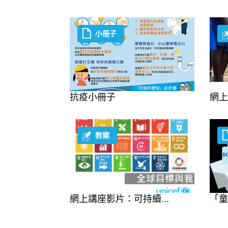
小冊子
抗疫小冊子
網上
教案
網上講座影片：可持續...
「童