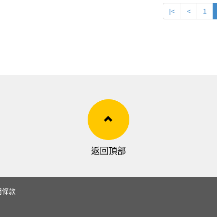
|<
<
1
返回頂部
用條款