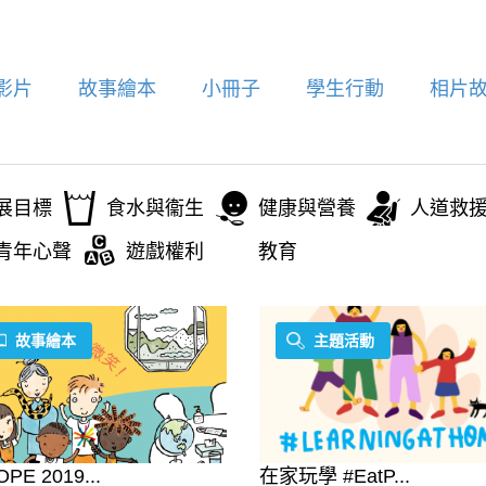
影片
故事繪本
小冊子
學生行動
相片
展目標
食水與衞生
健康與營養
人道救
青年心聲
遊戲權利
教育
故事繪本
主題活動
PE 2019...
在家玩學 #EatP...