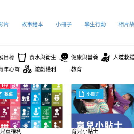
影片
故事繪本
小冊子
學生行動
相片
展目標
食水與衞生
健康與營養
人道救
青年心聲
遊戲權利
教育
教案
小冊子
兒童權利
育兒小貼士