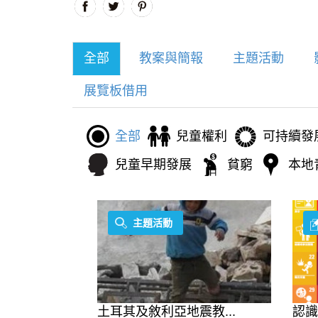
全部
教案與簡報
主題活動
展覽板借用
全部
兒童權利
可持續發
兒童早期發展
貧窮
本地
主題活動
土耳其及敘利亞地震教...
認識