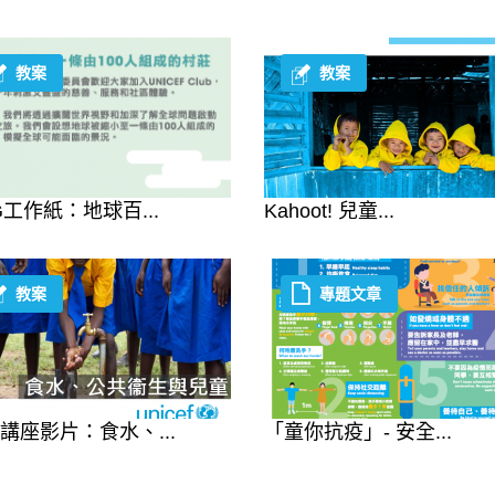
教案
教案
G工作紙：地球百...
Kahoot! 兒童...
教案
專題文章
講座影片：食水、...
「童你抗疫」- 安全...