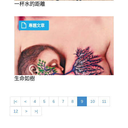
一杯水的距離
專題文章
生命如樹
|<
<
4
5
6
7
8
9
10
11
12
>
>|